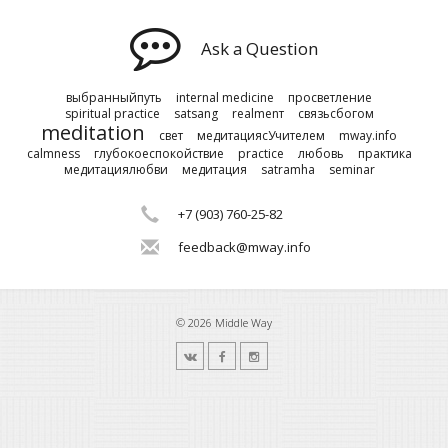
Ask a Question
выбранныйпуть
internal medicine
просветление
spiritual practice
satsang
realmenт
связьсбогом
meditation
свет
медитациясУчителем
mway.info
calmness
глубокоеспокойствие
practice
любовь
практика
медитациялюбви
медитация
satramha
seminar
+7 (903) 760-25-82
feedback@mway.info
© 2026 Middle Way