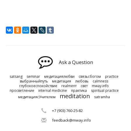
Ask a Question
satsang
seminar
медитациялюбви
связьсбогом
practice
выбранныйпуть
медитация
любовь
calmness
глубокоеспокойствие
realmenт
свет
mway.info
просветление
internal medicine
практика
spiritual practice
meditation
медитациясУчителем
satramha
+7 (903) 760-25-82
feedback@mway.info