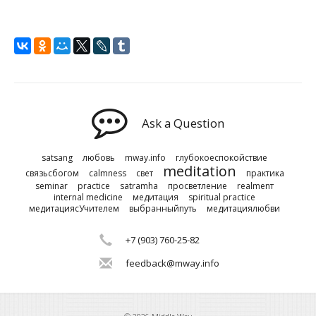
Ask a Question
satsang
любовь
mway.info
глубокоеспокойствие
meditation
связьсбогом
calmness
свет
практика
seminar
practice
satramha
просветление
realmenт
internal medicine
медитация
spiritual practice
медитациясУчителем
выбранныйпуть
медитациялюбви
+7 (903) 760-25-82
feedback@mway.info