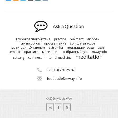
Ask a Question
глубокоеспокойствие
practice
realmenт
любовь
связьсбогом
просветление
spiritual practice
медитациясУчителем
satramha
медитациялюбви
свет
seminar
практика
медитация
выбранныйпуть
mway.info
meditation
satsang
calmness
internal medicine
+7 (903) 760-25-82
feedback@mway.info
© 2026 Middle Way