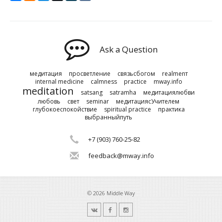
Ask a Question
медитация
просветление
связьсбогом
realmenт
internal medicine
calmness
practice
mway.info
meditation
satsang
satramha
медитациялюбви
любовь
свет
seminar
медитациясУчителем
глубокоеспокойствие
spiritual practice
практика
выбранныйпуть
+7 (903) 760-25-82
feedback@mway.info
© 2026 Middle Way