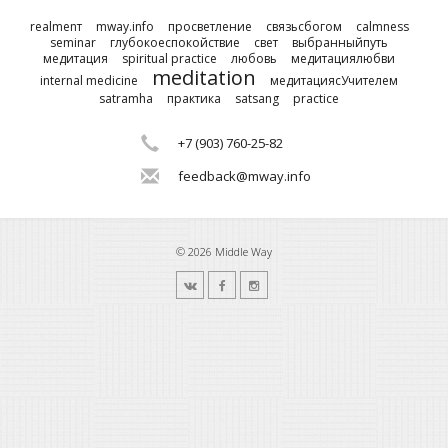
realmenт
mway.info
просветление
связьсбогом
calmness
seminar
глубокоеспокойствие
свет
выбранныйпуть
медитация
spiritual practice
любовь
медитациялюбви
meditation
internal medicine
медитациясУчителем
satramha
практика
satsang
practice
+7 (903) 760-25-82
feedback@mway.info
© 2026 Middle Way