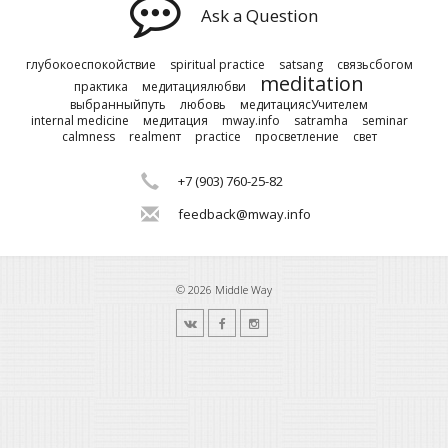
Ask a Question
глубокоеспокойствие
spiritual practice
satsang
связьсбогом
meditation
практика
медитациялюбви
выбранныйпуть
любовь
медитациясУчителем
internal medicine
медитация
mway.info
satramha
seminar
calmness
realmenт
practice
просветление
свет
+7 (903) 760-25-82
feedback@mway.info
© 2026 Middle Way