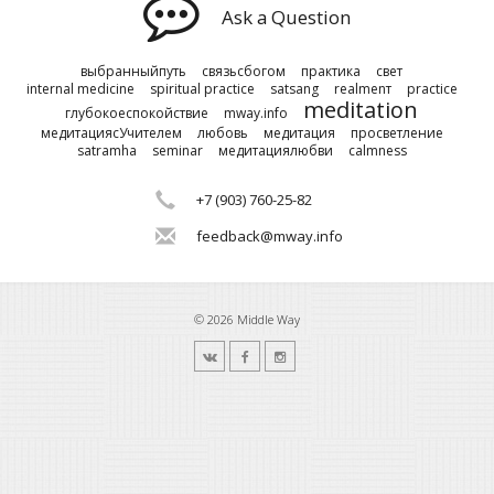
Ask a Question
выбранныйпуть
связьсбогом
практика
свет
internal medicine
spiritual practice
satsang
realmenт
practice
meditation
глубокоеспокойствие
mway.info
медитациясУчителем
любовь
медитация
просветление
satramha
seminar
медитациялюбви
calmness
+7 (903) 760-25-82
feedback@mway.info
© 2026 Middle Way