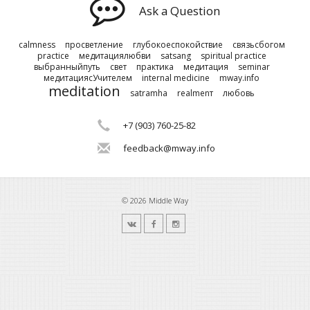
Ask a Question
calmness
просветление
глубокоеспокойствие
связьсбогом
practice
медитациялюбви
satsang
spiritual practice
выбранныйпуть
свет
практика
медитация
seminar
медитациясУчителем
internal medicine
mway.info
meditation
satramha
realmenт
любовь
+7 (903) 760-25-82
feedback@mway.info
© 2026 Middle Way