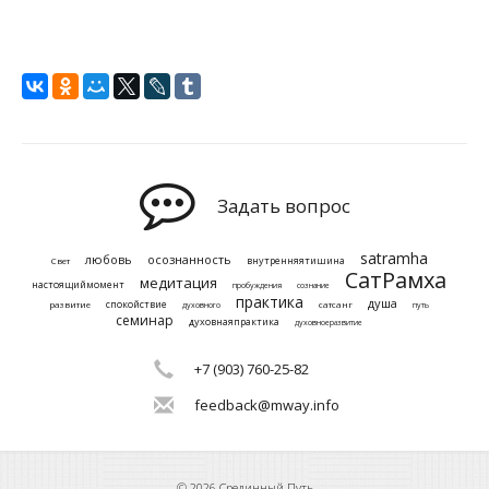
Задать вопрос
satramha
любовь
осознанность
внутренняятишина
Свет
СатРамха
медитация
настоящиймомент
пробуждения
сознание
практика
душа
спокойствие
развитие
сатсанг
духовного
путь
семинар
духовнаяпрактика
духовноеразвитие
+7 (903) 760-25-82
feedback@mway.info
© 2026 Срединный Путь