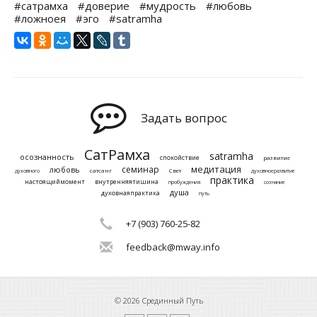
#сатрамха
#доверие
#мудрость
#любовь
#ложноея
#эго
#satramha
Задать вопрос
СатРамха
satramha
осознанность
спокойствие
развитие
медитация
семинар
любовь
сатсанг
Свет
духовного
духовноеразвитие
практика
настоящиймомент
внутренняятишина
пробуждения
сознание
душа
духовнаяпрактика
путь
+7 (903) 760-25-82
feedback@mway.info
© 2026 Срединный Путь