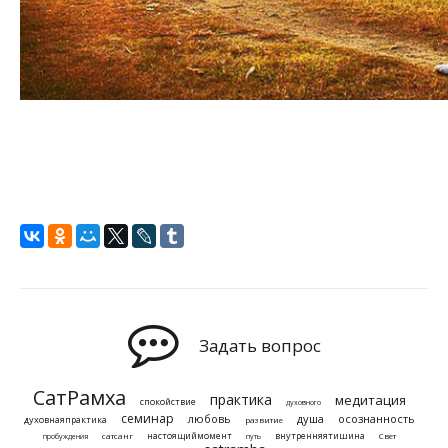
Задать вопрос
СатРамха
практика
медитация
спокойствие
духовного
семинар
любовь
душа
осознанность
духовнаяпрактика
развитие
настоящиймомент
внутренняятишина
сатсанг
Свет
пробуждения
путь