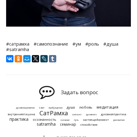
#сатрамха
#самопознание
#ум
#роль
#душа
#satramha
Задать вопрос
медитация
душа
любовь
Свет
духовноеразвитие
пробуждения
СатРамха
внутренняятишина
духовнаяпрактика
сатсанг
духовного
практика
осознанность
настоящиймомент
развитие
сознание
путь
satramha
семинар
спокойствие