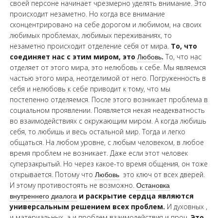
своей персоне начинает чрезмерно уделять внимание. Это
происходит незаметно. Но когда все внимание
сконцентрировано на себе дорогом и любимом, на своих
любимых проблемах, любимых переживаниях, то
незаметно происходит отделение себя от мира.
То, что
соединяет нас с этим миром, это
Любовь
.
То, что нас
отделяет от этого мира, это нелюбовь к себе. Мы являемся
частью этого мира, неотделимой от него. Погруженность в
себя и нелюбовь к себе приводит к тому, что мы
постепенно отделяемся. После этого возникает проблема в
социальном проявлении. Появляется некая неадекватность
во взаимодействиях с окружающим миром. А когда любишь
себя, то любишь и весь остальной мир. Тогда и легко
общаться. На любом уровне, с любым человеком, в любое
время проблем не возникает. Даже если этот человек
суперзакрытый. Но через какое-то время общения, он тоже
открывается. Потому что
Любовь
это ключ от всех дверей.
И этому противостоять не возможно.
Остановка
внутреннего диалога
и раскрытие сердца являются
универсальным решением всех проблем.
И духовных ,
и материальных, а и проблем взаимодействия и проч.
Это