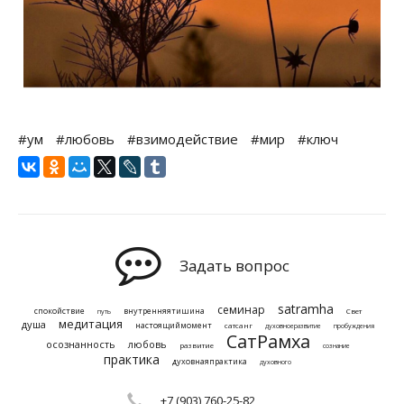
#ум
#любовь
#взимодействие
#мир
#ключ
Задать вопрос
satramha
семинар
спокойствие
внутренняятишина
Свет
путь
медитация
душа
настоящиймомент
сатсанг
духовноеразвитие
пробуждения
СатРамха
осознанность
любовь
развитие
сознание
практика
духовнаяпрактика
духовного
+7 (903) 760-25-82