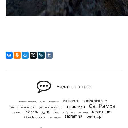
Задать вопрос
спокойствие
настоящиймомент
духовноеразвитие
путь
духовного
СатРамха
практика
внутренняятишина
духовнаяпрактика
медитация
любовь
душа
сатсанг
Свет
пробуждения
сознание
satramha
семинар
осознанность
развитие