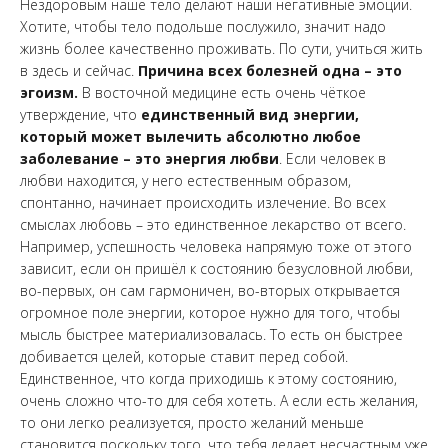
Нездоровым наше тело делают наши негативные эмоции.
Хотите, чтобы тело подольше послужило, значит надо
жизнь более качественно проживать. По сути, учиться жить
в здесь и сейчас.
Причина всех болезней одна – это
эгоизм.
В восточной медицине есть очень чёткое
утверждение, что
единственный вид энергии,
который может вылечить абсолютно любое
заболевание – это энергия любви
. Если человек в
любви находится, у него естественным образом,
спонтанно, начинает происходить излечение. Во всех
смыслах любовь – это единственное лекарство от всего.
Например, успешность человека напрямую тоже от этого
зависит, если он пришёл к состоянию безусловной любви,
во-первых, он сам гармоничен, во-вторых открывается
огромное поле энергии, которое нужно для того, чтобы
мысль быстрее материализовалась. То есть он быстрее
добивается целей, которые ставит перед собой.
Единственное, что когда приходишь к этому состоянию,
очень сложно что-то для себя хотеть. А если есть желания,
то они легко реализуется, просто желаний меньше
становится поскольку того, что тебя делает несчастным уже