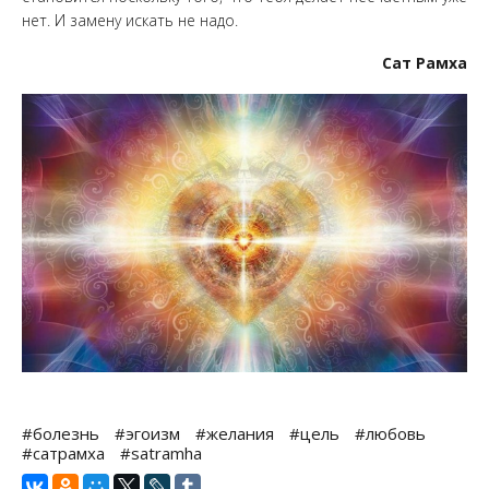
нет. И замену искать не надо.
Сат Рамха
#болезнь
#эгоизм
#желания
#цель
#любовь
#сатрамха
#satramha