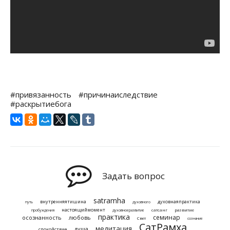
#привязанность
#причинаиследствие
#раскрытиебога
Задать вопрос
satramha
внутренняятишина
духовнаяпрактика
путь
духовного
настоящиймомент
сатсанг
развитие
пробуждения
духовноеразвитие
практика
семинар
осознанность
любовь
Свет
сознание
СатРамха
медитация
душа
спокойствие