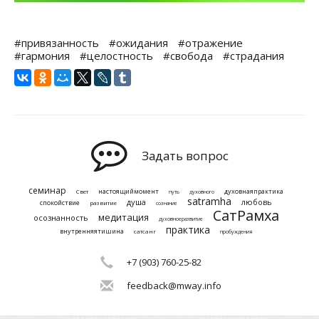
#привязанность
#ожидания
#отражение
#гармония
#целостность
#свобода
#страдания
Задать вопрос
семинар
настоящиймомент
духовнаяпрактика
Свет
путь
духовного
satramha
душа
любовь
спокойствие
развитие
сознание
СатРамха
медитация
осознанность
духовноеразвитие
практика
внутренняятишина
сатсанг
пробуждения
+7 (903) 760-25-82
feedback@mway.info