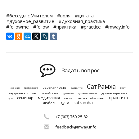
#беседы с Учителем
#воля
#цитата
#духовное_развитие
#духовная_практика
#followme
#follow
#практика
#practice
#mway.info
Задать вопрос
СатРамха
осознанность
развитие
Свет
сознание
пробуждения
внутренняятишина
спокойствие
духовнаяпрактика
духовного
духовноеразвитие
практика
медитация
семинар
настоящиймомент
сатсанг
путь
satramha
любовь
душа
+7 (903) 760-25-82
feedback@mway.info