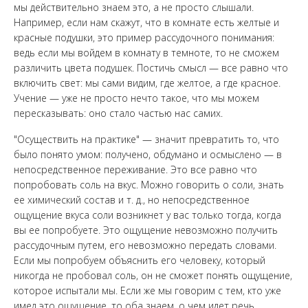
мы действительно знаем это, а не просто слышали.
Например, если нам скажут, что в комнате есть желтые и
красные подушки, это пример рассудочного понимания:
ведь если мы войдем в комнату в темноте, то не сможем
различить цвета подушек. Постичь смысл — все равно что
включить свет: мы сами видим, где желтое, а где красное.
Учение — уже не просто нечто такое, что мы можем
пересказывать: оно стало частью нас самих.
"Осуществить на практике" — значит превратить то, что
было понято умом: получено, обдумано и осмыслено — в
непосредственное переживание. Это все равно что
попробовать соль на вкус. Можно говорить о соли, знать
ее химический состав и т. д., но непосредственное
ощущение вкуса соли возникнет у вас только тогда, когда
вы ее попробуете. Это ощущение невозможно получить
рассудочным путем, его невозможно передать словами.
Если мы попробуем объяснить его человеку, который
никогда не пробовал соль, он не сможет понять ощущение,
которое испытали мы. Если же мы говорим с тем, кто уже
имел это ощущение, то оба знаем, о чем идет речь.