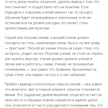
то есть умом понять сказанное, сделать вывод о том, что
оно означает, и осуществить его на практике. Если
подходить к освоению учений именно так, то процесс
обучения будет непрерывным и неуклонным, если же
остановиться на уровне рассудка, это может стать
препятствием для практики.
Слушая или получая учения, хороший ученик должен
походить на стену, намазанную клеем: брось на нее траву
— пристанет. Плохой же ученик похож на сухую стену: что
ни брось, упадет на пол. Получив учения, не стоит их терять
или тратить впустую. Ученик должен хранить учения в
своем уме и работать с ними. Учения, не проникнутые
пониманием, — все равно что травинки, брошенные на
сухую стену: они падают на пол, и о них забывают.
Прийти к выводу относительно смысла учений — все равно
что включить свет в темной комнате: скрытое становится
явным. Это ощущение удовлетворения, когда все встает на
свои места и обрывки знаний сливаются в единое целое.
Оно отличается от чисто рассудочного понимания тем, что