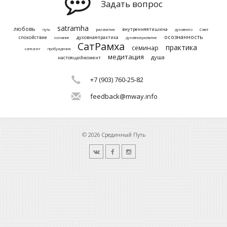
Задать вопрос
satramha
любовь
внутренняятишина
развитие
Свет
путь
духовного
осознанность
спокойствие
духовнаяпрактика
сознание
духовноеразвитие
СатРамха
практика
семинар
сатсанг
пробуждения
медитация
душа
настоящиймомент
+7 (903) 760-25-82
feedback@mway.info
© 2026 Срединный Путь