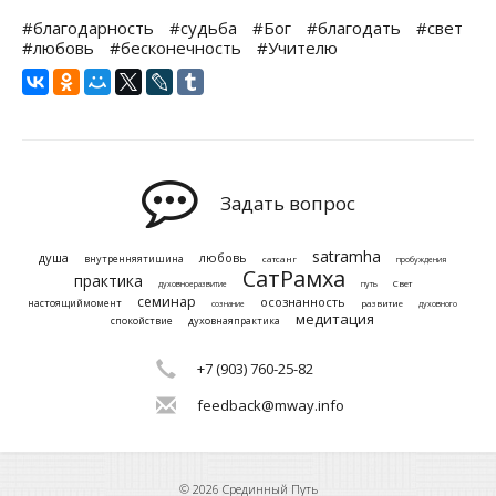
#благодарность
#судьба
#Бог
#благодать
#свет
#любовь
#бесконечность
#Учителю
Задать вопрос
satramha
душа
любовь
внутренняятишина
сатсанг
пробуждения
СатРамха
практика
Свет
духовноеразвитие
путь
семинар
осознанность
настоящиймомент
развитие
сознание
духовного
медитация
спокойствие
духовнаяпрактика
+7 (903) 760-25-82
feedback@mway.info
© 2026 Срединный Путь