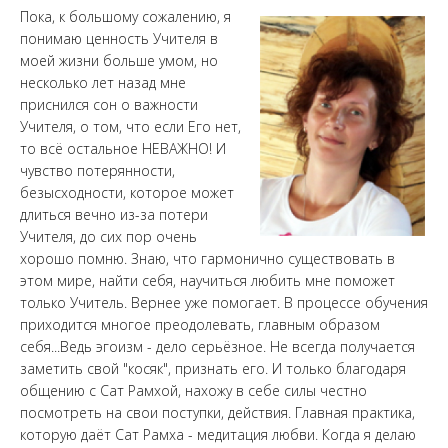
Пока, к большому сожалению, я
понимаю ценность Учителя в
моей жизни больше умом, но
несколько лет назад мне
приснился сон о важности
Учителя, о том, что если Его нет,
то всё остальное НЕВАЖНО! И
чувство потерянности,
безысходности, которое может
длиться вечно из-за потери
Учителя, до сих пор очень
хорошо помню. Знаю, что гармонично существовать в
этом мире, найти себя, научиться любить мне поможет
только Учитель. Вернее уже помогает. В процессе обучения
приходится многое преодолевать, главным образом
себя...Ведь эгоизм - дело серьёзное. Не всегда получается
заметить свой "косяк", признать его. И только благодаря
общению с Сат Рамхой, нахожу в себе силы честно
посмотреть на свои поступки, действия. Главная практика,
которую даёт Сат Рамха - медитация любви. Когда я делаю