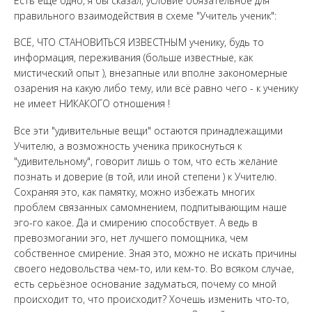
Есть ещё одно, я бы сказал, условие обязательное для
правильного взаимодействия в схеме "Учитель ученик":
ВСЁ, ЧТО СТАНОВИТЬСЯ ИЗВЕСТНЫМ ученику, будь то
информация, переживания (больше известные, как
мистический опыт ), внезапные или вполне закономерные
озарения на какую либо тему, или всё равно чего - к ученику
не имеет НИКАКОГО отношения !
Все эти "удивительные вещи" остаются принадлежащими
Учителю, а возможность ученика прикоснуться к
"удивительному", говорит лишь о том, что есть желание
познать и доверие (в той, или иной степени ) к Учителю.
Сохраняя это, как памятку, можно избежать многих
проблем связанных самомнением, подпитывающим наше
эго-го какое. Да и смирению способствует. А ведь в
превозмогании эго, нет лучшего помощника, чем
собственное смирение. Зная это, можно не искать причины
своего недовольства чем-то, или кем-то. Во всяком случае,
есть серьёзное основание задуматься, почему со мной
происходит то, что происходит? Хочешь изменить что-то,