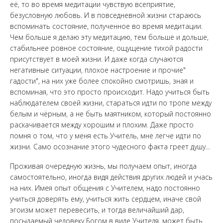
её, то во время медитации чувствую всеприятие,
безусловную любовь. И в повседневной жизни стараюсь
вспоминать состояние, полученное во время медитации.
Чем больше я делаю эту медитацию, тем больше и дольше,
стабильнее ровное состояние, ощущение тихой радости
присутствует в моей жизни. И даже когда случаются
негативные ситуации, плохое настроение и прочие"
гадости", на них уже более спокойно смотришь, зная и
вспоминая, что это просто происходит. Надо учиться быть
наблюдателем своей жизни, стараться идти по тропе между
белым и чёрным, а не быть маятником, который постоянно
раскачивается между хорошим и плохим. Даже просто
помня о том, что у меня есть Учитель, мне легче идти по
жизни. Само осознание этого чудесного факта греет душу...
Проживая очередную жизнь, мы получаем опыт, иногда
самостоятельно, иногда видя действия других людей и учась
на них. Имея опыт общения с Учителем, надо постоянно
учиться доверять ему, учиться жить сердцем, иначе свой
эгоизм может перевесить, и тогда величайший дар,
посылаемый человеку Богом в виде Учителя, может быть