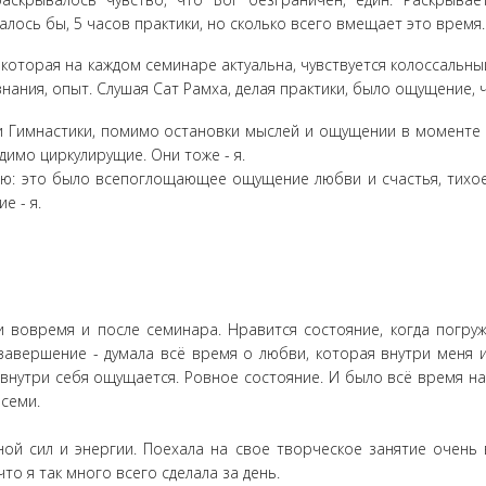
алось бы, 5 часов практики, но сколько всего вмещает это время..
которая на каждом семинаре актуальна, чувствуется колоссальный
знания, опыт. Слушая Сат Рамха, делая практики, было ощущение,
 Гимнастики, помимо остановки мыслей и ощущении в моменте 
идимо циркулирущие. Они тоже - я.
ю: это было всепоглощающее ощущение любви и счастья, тихое,
е - я.
 вовремя и после семинара. Нравится состояние, когда погруж
 завершение - думала всё время о любви, которая внутри меня и
 внутри себя ощущается. Ровное состояние. И было всё время н
семи.
ной сил и энергии. Поехала на свое творческое занятие очень
о я так много всего сделала за день.