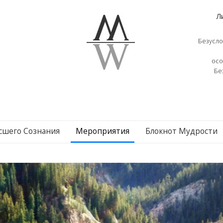
Л
Безусло
осо
Бе
сшего Сознания
Мероприятия
Блокнот Мудрости