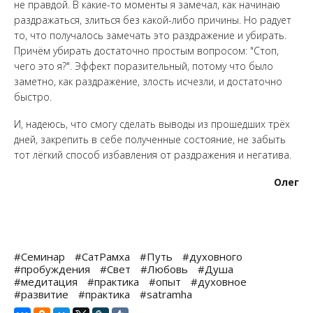
не правдой. В какие-то моменты я замечал, как начинаю
раздражаться, злиться без какой-либо причины. Но радует
то, что получалось замечать это раздражение и убирать.
Причём убирать достаточно простым вопросом: "Стоп,
чего это я?". Эффект поразительный, потому что было
заметно, как раздражение, злость исчезли, и достаточно
быстро.
И, надеюсь, что смогу сделать выводы из прошедших трёх
дней, закрепить в себе полученные состояние, не забыть
тот лёгкий способ избавления от раздражения и негатива.
Олег
#Семинар
#СатРамха
#Путь
#духовного
#пробуждения
#Свет
#Любовь
#Душа
#медитация
#практика
#опыт
#духовное
#развитие
#практика
#satramha