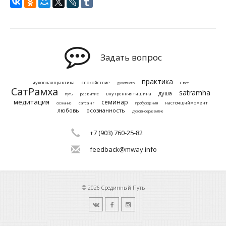
Задать вопрос
практика
духовнаяпрактика
спокойствие
Свет
духовного
СатРамха
satramha
душа
внутренняятишина
развитие
путь
медитация
семинар
настоящиймомент
сатсанг
сознание
пробуждения
любовь
осознанность
духовноеразвитие
+7 (903) 760-25-82
feedback@mway.info
© 2026 Срединный Путь