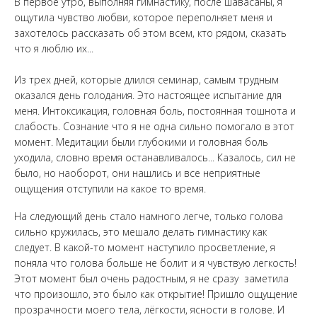
В первое утро, выполняя гимнастику, после шавасаны, я
ощутила чувство любви, которое переполняет меня и
захотелось рассказать об этом всем, кто рядом, сказать
что я люблю их...
Из трех дней, которые длился семинар, самым трудным
оказался день голодания. Это настоящее испытание для
меня. Интоксикация, головная боль, постоянная тошнота и
слабость. Сознание что я не одна сильно помогало в этот
момент. Медитации были глубокими и головная боль
уходила, словно время останавливалось... Казалось, сил не
было, но наоборот, они нашлись и все неприятные
ощущения отступили на какое то время.
На следующий день стало намного легче, только голова
сильно кружилась, это мешало делать гимнастику как
следует. В какой-то момент наступило просветление, я
поняла что голова больше не болит и я чувствую легкость!
Этот момент был очень радостным, я не сразу заметила
что произошло, это было как открытие! Пришло ощущение
прозрачности моего тела, лёгкости, ясности в голове. И