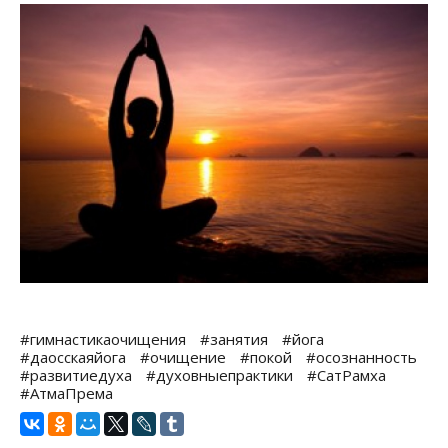
#гимнастикаочищения
#занятия
#йога
#даосскаяйога
#очищение
#покой
#осознанность
#развитиедуха
#духовныепрактики
#СатРамха
#АтмаПрема