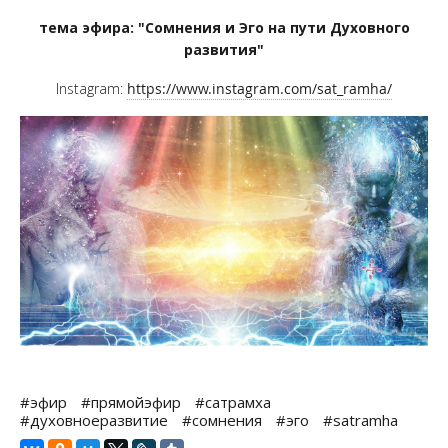
тема эфира: "Сомнения и Эго на пути Духовного
развития"
Instagram:
https://www.instagram.com/sat_ramha/
#эфир
#прямойэфир
#сатрамха
#духовноеразвитие
#сомнения
#эго
#satramha