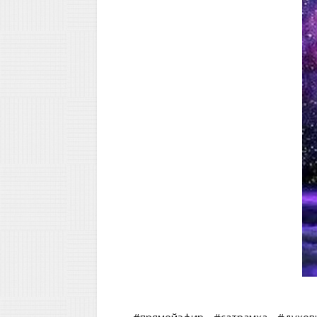
#прямойэфир
#сатрамха
#духов