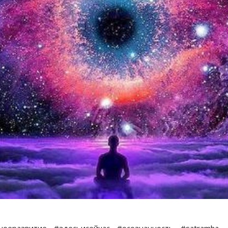
ноеразвитие
#здесьисейчас
#осознанность
#satramha