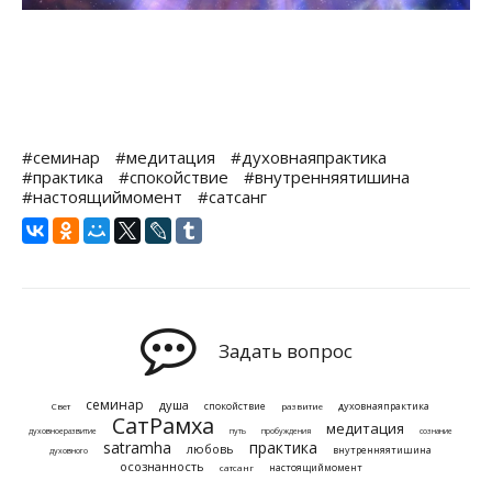
#семинар
#медитация
#духовнаяпрактика
#практика
#спокойствие
#внутренняятишина
#настоящиймомент
#сатсанг
Задать вопрос
семинар
душа
спокойствие
духовнаяпрактика
Свет
развитие
СатРамха
медитация
духовноеразвитие
путь
пробуждения
сознание
satramha
практика
любовь
внутренняятишина
духовного
осознанность
настоящиймомент
сатсанг