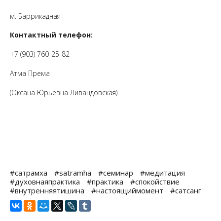
м. Баррикадная
Контактный телефон:
+7 (903) 760-25-82
Атма Према
(Оксана Юрьевна Ливандовская)
#сатрамха
#satramha
#семинар
#медитация
#духовнаяпрактика
#практика
#спокойствие
#внутренняятишина
#настоящиймомент
#сатсанг