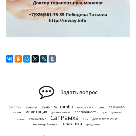
Задать вопрос
satramha
семинар
любовь
душа
внутренняятишина
развитие
медитация
осознанность
сатсанг
духовноеразвитие
путь
духовного
СатРамха
спокойствие
духовнаяпрактика
Свет
сознание
практика
настоящиймомент
пробуждения