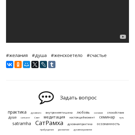
#желания
#душа
#женскоетело
#счастье
Задать вопрос
практика
любовь
внутренняятишина
спокойствие
духовного
сознание
медитация
семинар
душа
настоящиймомент
сатсанг
Свет
путь
СатРамха
satramha
осознанность
духовнаяпрактика
развитие
пробуждения
духовноеразвитие