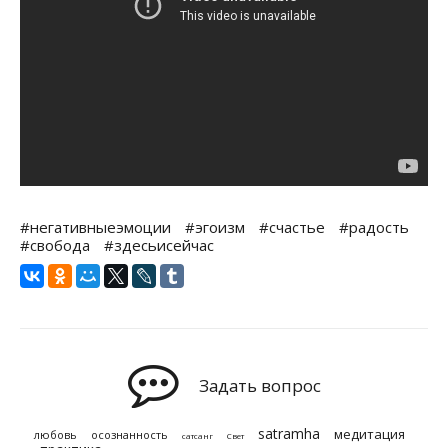
#негативныеэмоции
#эгоизм
#счастье
#радость
#свобода
#здесьисейчас
Задать вопрос
satramha
медитация
любовь
осознанность
сатсанг
Свет