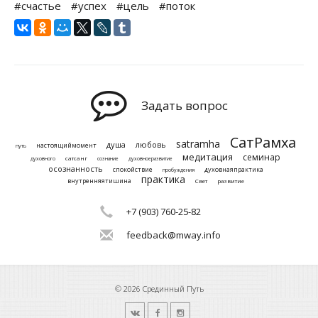
#счастье
#успех
#цель
#поток
Задать вопрос
СатРамха
satramha
душа
любовь
настоящиймомент
путь
медитация
семинар
сатсанг
духовного
сознание
духовноеразвитие
осознанность
спокойствие
духовнаяпрактика
пробуждения
практика
внутренняятишина
Свет
развитие
+7 (903) 760-25-82
feedback@mway.info
© 2026 Срединный Путь