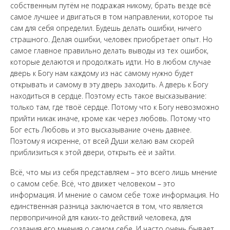
собственным путём не подражая никому, брать везде всё
самое лучшее и двигаться в том направлении, которое ты
сам для себя определил. Будешь делать ошибки, ничего
страшного. Делая ошибки, человек приобретает опыт. Но
самое главное правильно делать выводы из тех ошибок,
которые делаются и продолжать идти. Но в любом случае
дверь к Богу нам каждому из нас самому нужно будет
открывать и самому в эту дверь заходить. А дверь к Богу
находиться в сердце. Поэтому есть такое высказывание:
только там, где твоё сердце. Потому что к Богу невозможно
прийти никак иначе, кроме как через любовь. Потому что
Бог есть Любовь и это высказывание очень давнее.
Поэтому я искренне, от всей Души желаю вам скорей
приблизиться к этой двери, открыть её и зайти.
Всё, что мы из себя представляем – это всего лишь мнение
о самом себе. Всё, что движет человеком – это
информация. И мнение о самом себе тоже информация. Но
единственная разница заключается в том, что является
первопричиной для каких-то действий человека, для
создания его мнения о самом себе. И часто очень бывает,