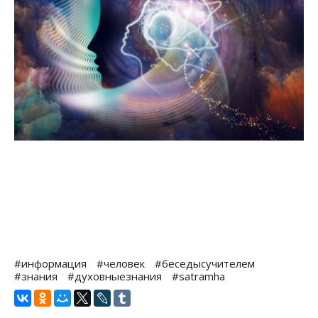
#информация
#человек
#беседысучителем
#знания
#духовныезнания
#satramha